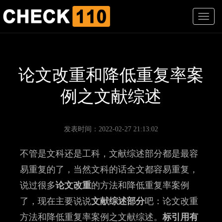
T
o
g
g
l
e
论文改重和降低重复率案
n
a
例之文献综述
v
i
g
a
发表时间：2022-02-27 21:13:02
t
i
不管是文科还是工科，文献综述部分都是最容
o
n
易重复的了，当然文科的话全文都容易重复，
说过很多
论文改重
的方法和降低重复率案例
了，现在主要说说
文献综述部分
吧：论文改重
方法和降低重复率案例之文献综述。
标引用有