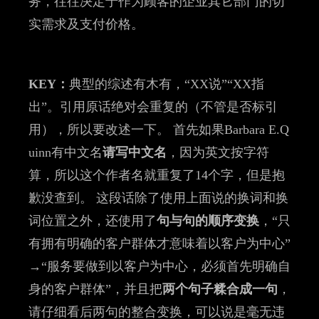
务，往往决定于作为顾客的企业其它部门的切
实需求及支付价格。
KEY：
典型的综述有木有，“XX说”“XX指
出”。引用原话绝对会重复的（不管是否标引
用），所以要改述一下。 首先如果Barbara E.Q
uinn有中文名
请写中文名
，因为英文按字符
算，所以这个作者名就重复了14个字，但是抱
歉没查到。 这段话除了使用上面说的换词和换
词位置之外，还使用了
句与句的顺序变换
，“只
有拥有明确的客户群体才意味着以客户为中心”
→“服务要做到以客户为中心，必须首先明确自
身的客户群体”，并且把
两个句子糅合成一句
，
请仔细看后两句的整合变换，可以说是毫无违