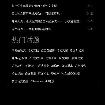
每个学生都需要知道的 7 种论文类型
09-10
硕士论文盲审不过怎么办，可以复审吗？
04-20
知网太贵，能接近知网查重率的系统——「源文鉴查重」
03-24
论文写作，不当的引用都有哪些?
03-30
热门话题
研究生论文
论文实践
查重自建库
论文文献
论文AI检测
知网aigc检测
AI论文降重
免费查重
实践报告
发表论文
论文标注
文献综述
语法检测
AI润色
降查重率
论文报告
论文标题
论文要求
英文论文
毕业季
论文AIGC检测
英语论文检测
IThenticate
SCI论文