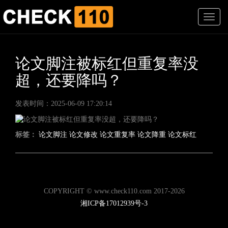
T
o
g
g
l
论文脚注被标红但重复率没
e
超，还要降吗？
n
a
v
发表时间：2025-06-09 17:20:14
i
g
a
标签：
论文脚注
论文修改
论文重复率
论文降重
论文标红
t
i
o
n
COPYRIGHT © www.check110.com 2017-2026
湘ICP备17012939号-3