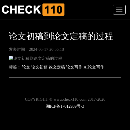
T
o
g
g
l
论文初稿到论文定稿的过程
e
n
发表时间：2024-05-17 20:56:18
a
v
i
标签：
论文
论文初稿
论文定稿
论文写作
AI论文写作
g
a
t
i
o
n
COPYRIGHT © www.check110.com 2017-2026
湘ICP备17012939号-3