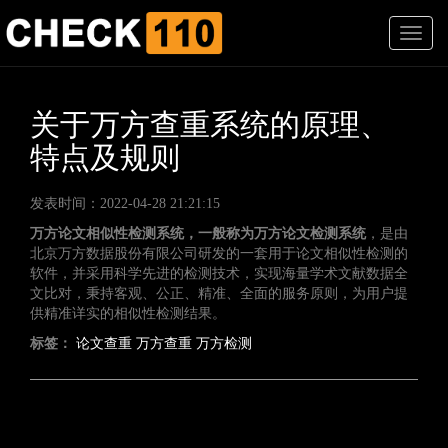
T
o
g
g
l
关于万方查重系统的原理、
e
特点及规则
n
a
v
发表时间：2022-04-28 21:21:15
i
万方论文相似性检测系统，一般称为万方论文检测系统
，是由
g
北京万方数据股份有限公司研发的一套用于论文相似性检测的
a
软件，并采用科学先进的检测技术，实现海量学术文献数据全
t
文比对，秉持客观、公正、精准、全面的服务原则，为用户提
i
供精准详实的相似性检测结果。
o
n
标签：
论文查重
万方查重
万方检测