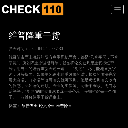
T
o
g
g
l
维普降重干货
e
n
发表时间：2022-04-24 20:47:30
a
v
就目前市面上流行的所有查重系统而言，都是“只查字形，不查
i
字意”。所以降重原理很简单，就是将论文被判定重复标红部
g
分，用自己的语言重新表述一遍——“复述”，尽可能地替换字
a
词，改头换面。如果单纯追求降重效果的话，极端的做法完全
t
用大白话、口水话等改写论文就可做到。但是考虑到论文该有
i
的质感，比如语句通顺、专业词汇保留、论据不删减、无口水
o
话等等，“复述”的时候显然要花一番心思，仔细推敲每一个句
n
子。一波维普降重干货送奉上。
标签：
维普查重
论文降重
维普降重