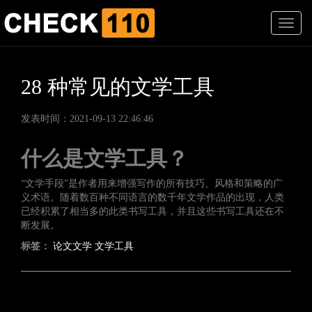
T
o
g
g
l
28 种常见的文学工具
e
n
发表时间：2021-09-13 22:46:46
a
v
i
什么是文学工具？
g
a
“文学手段”是作者用来增强写作的所有技巧、风格和策略的广
t
义术语。随着数百种不同语言的数千年文学作品的出现，人类
i
已经积累了相当多的此类书写工具，并且这些书写工具还在不
o
断发展。
n
标签：
论文文学
文学工具