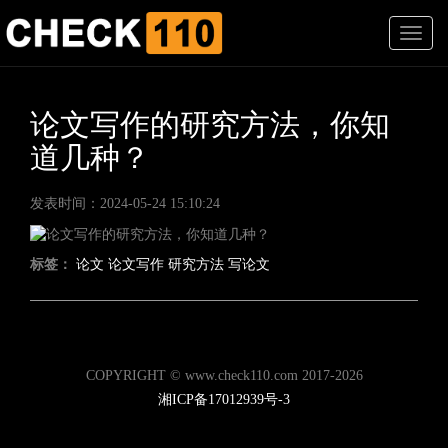
T
o
g
g
l
论文写作的研究方法，你知
e
道几种？
n
a
v
发表时间：2024-05-24 15:10:24
i
g
a
标签：
论文
论文写作
研究方法
写论文
t
i
o
n
COPYRIGHT © www.check110.com 2017-2026
湘ICP备17012939号-3