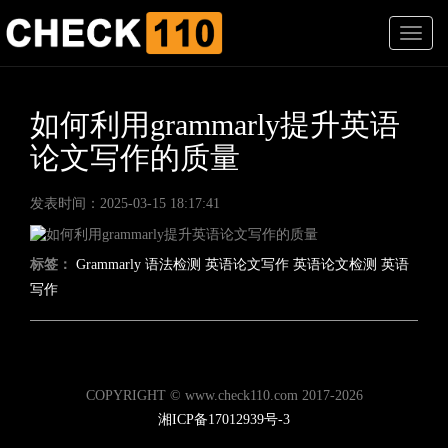
T
o
g
g
l
如何利用grammarly提升英语
e
论文写作的质量
n
a
v
发表时间：2025-03-15 18:17:41
i
g
a
标签：
Grammarly
语法检测
英语论文写作
英语论文检测
英语
t
写作
i
o
n
COPYRIGHT © www.check110.com 2017-2026
湘ICP备17012939号-3