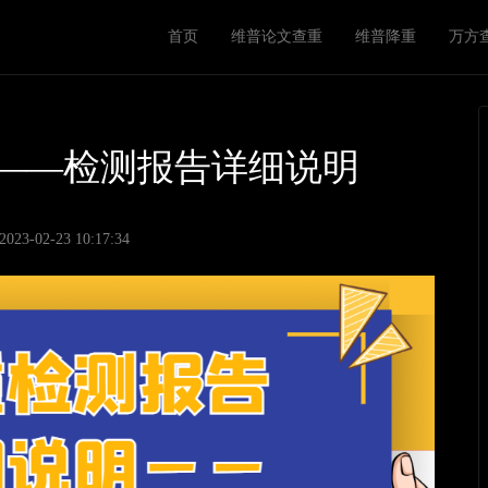
M
首页
维普论文查重
维普降重
万方
a
i
n
n
——检测报告详细说明
a
v
3-02-23 10:17:34
i
g
a
t
i
o
n