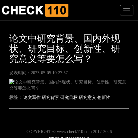
T
o
g
g
l
论文中研究背景、国内外现
e
状、研究目标、创新性、研
n
a
究意义等要怎么写？
v
i
g
发表时间：2023-05-05 10:27:57
a
t
i
o
标签：
论文写作
研究背景
研究目标
研究意义
创新性
n
COPYRIGHT © www.check110.com 2017-2026