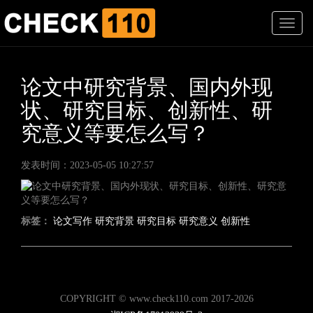
T
o
g
g
l
论文中研究背景、国内外现
e
状、研究目标、创新性、研
n
a
究意义等要怎么写？
v
i
g
发表时间：2023-05-05 10:27:57
a
t
i
o
标签：
论文写作
研究背景
研究目标
研究意义
创新性
n
COPYRIGHT © www.check110.com 2017-2026