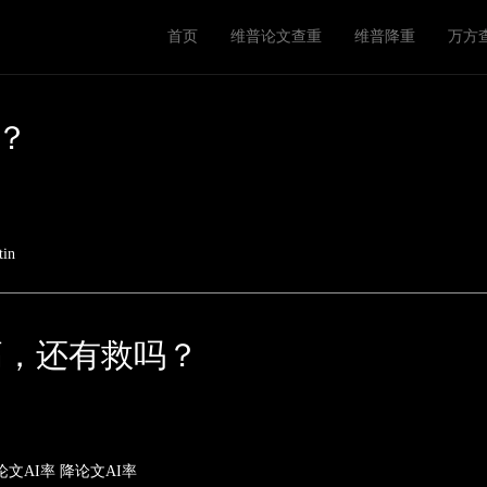
M
首页
维普论文查重
维普降重
万方
a
i
n
的？
n
a
v
tin
i
g
a
高，还有救吗？
t
i
o
论文AI率
降论文AI率
n