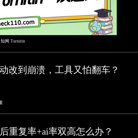
知网
Turnitin
1%！手动改到崩溃，工具又怕翻车？
重
后重复率+ai率双高怎么办？