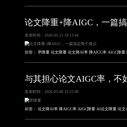
论文降重+降AIGC，一篇
发表时间：2026-05-21 18:13:44
标签：
早降重
论文降重
论文降AI率
降AICG率
AIGC降重
与其担心论文AIGC率，不
发表时间：2026-05-08 19:23:00
标签：
论文降AI率
降AIGC率
AIGC降重
AI论文降重
论文