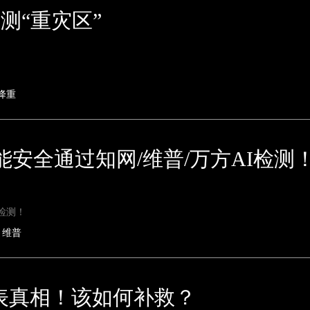
测“重灾区”
C降重
能安全通过知网/维普/万方AI检测
维普
爆表真相！该如何补救？