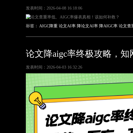
发表时间：2026-04-08 16:18:06
标签：
AIGC降重
论文AI率
降论文AI率
降AIGC率
论文查
论文降aigc率终极攻略，知网
发表时间：2026-04-03 16:32:26