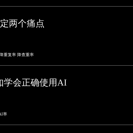
搞定两个痛点
降重复率
降查重率
如学会正确使用AI
AI率