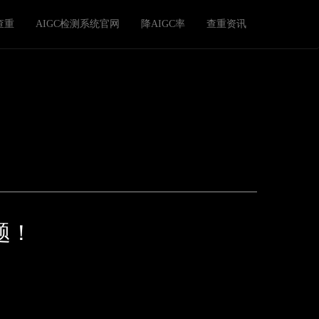
查重
AIGC检测系统官网
降AIGC率
查重资讯
题！