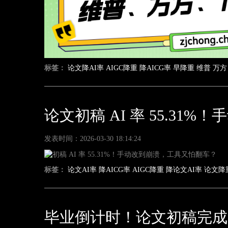
标签：
论文降AI率
AIGC降重
降AICG率
早降重
维普
万方
论文初稿 AI 率 55.3
发表时间：2026-03-30 18:14:24
标签：
论文AI率
降AICG率
AIGC降重
降论文AI率
论文降
毕业倒计时！论文初稿完成