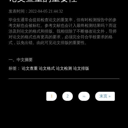
发表时间：2022-04-05 21:44:32
毕业生通常会提前检查论文的重复率，但有时检测报告中的参
考文献也会被标红。参考文献也会计入最终检测结果吗？而这
涉及到论文的格式和排版。我相信除了不断修改论文外，导师
对论文的格式也有更高的要求，必须完全符合学校要求的格
式，以免出错。由此可见论文排版的重要性。
一、中文摘要
标签：
论文查重
论文格式
论文检测
论文排版
分
页
当
1
P
2
下
››
末
末页 »
前
a
一
页
页
g
页
e