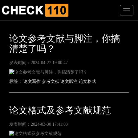
T
o
g
g
l
论文参考文献与脚注，你搞
e
清楚了吗？
n
a
v
发表时间：2024-04-27 19:00:47
i
g
a
标签：
论文写作
参考文献
论文脚注
论文格式
t
i
o
n
论文格式及参考文献规范
发表时间：2024-03-30 17:41:03