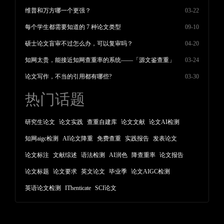
维普和万方哪一个更强？
03-22
每个学生都需要知道的 7 种论文类型
09-10
硕士论文盲审不过怎么办，可以复审吗？
04-20
知网太贵，能接近知网查重率的系统——「源文鉴查重」
03-24
论文写作，不当的引用都有哪些?
03-30
热门话题
研究生论文
论文实践
查重自建库
论文文献
论文AI检测
知网aigc检测
AI论文降重
免费查重
实践报告
发表论文
论文标注
文献综述
语法检测
AI润色
降查重率
论文报告
论文标题
论文要求
英文论文
毕业季
论文AIGC检测
英语论文检测
IThenticate
SCI论文