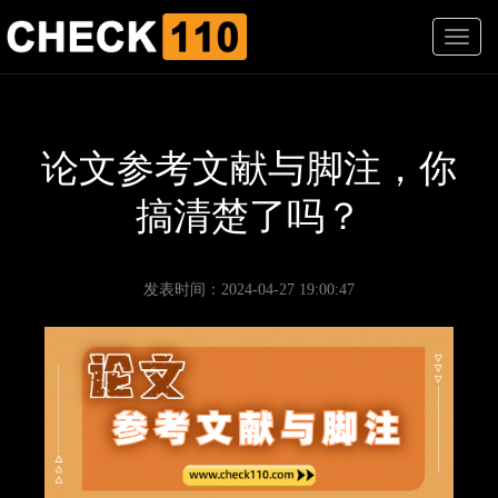
T
o
g
g
l
e
论文参考文献与脚注，你
n
a
搞清楚了吗？
v
i
g
a
发表时间：2024-04-27 19:00:47
t
i
o
n