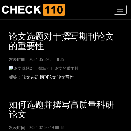
T
o
g
g
l
论文选题对于撰写期刊论文
e
的重要性
n
a
v
发表时间：2024-05-29 21:18:39
i
g
a
标签：
论文选题
期刊论文
论文写作
t
i
o
n
如何选题并撰写高质量科研
论文
发表时间：2024-02-20 19:00:18