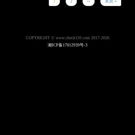
页
当
1
P
2
下
››
末
末页 »
前
a
一
页
页
g
页
e
COPYRIGHT © www.check110.com 2017-2026
湘ICP备17012939号-3