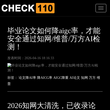
T
o
g
g
l
毕业论文如何降aigc率，才能
e
安全通过知网/维普/万方AI检
n
a
测！
v
i
g
发表时间：2026-04-16 18:16:33
a
t
i
o
标签：
论文降AI率
降AICG率
AIGC降重
AI论文
知网
万方
维
n
普
2026知网大清洗，已收录论