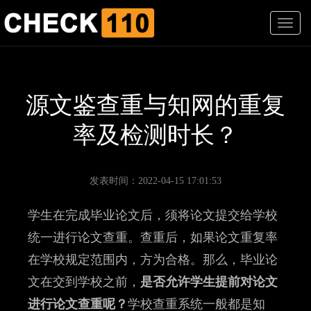
T
o
g
g
l
e
源文鉴查重与知网的重复
n
a
率及检测时长？
v
i
g
a
发表时间：2022-04-15 17:01:53
t
i
学生在完成毕业论文后，须将论文提交给学校
o
n
统一进行论文查重。查重后，如果论文重复率
在学校规定范围内，方为合格。那么，毕业论
文在交到学校之前，
是否允许学生提前对论文
进行论文查重呢？
学校查重系统一般都是知