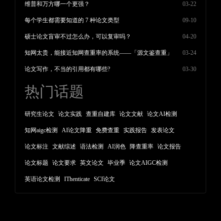
维普和万方哪一个更强？
03-22
每个学生都需要知道的 7 种论文类型
09-10
硕士论文盲审不过怎么办，可以复审吗？
04-20
知网太贵，能接近知网查重率的系统——「源文鉴查重」
03-24
论文写作，不当的引用都有哪些?
03-30
热门话题
研究生论文
论文实践
查重自建库
论文文献
论文AI检测
知网aigc检测
AI论文降重
免费查重
实践报告
发表论文
论文标注
文献综述
语法检测
AI润色
降查重率
论文报告
论文标题
论文要求
英文论文
毕业季
论文AIGC检测
英语论文检测
IThenticate
SCI论文