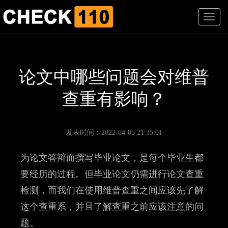
T
o
g
g
l
e
论文中哪些问题会对维普
n
a
查重有影响？
v
i
g
a
发表时间：2022-04-05 21:35:01
t
i
为论文答辩而撰写毕业论文，是每个毕业生都
o
n
要经历的过程。但毕业论文仍需进行论文查重
检测，而我们在使用维普查重之间应该先了解
这个查重系，并且了解查重之前应该注意的问
题。