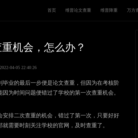
M
首页
维普论文查重
维普降重
万方
a
i
n
n
查重机会，怎么办？
a
v
2-04-05 22:40:26
i
利毕业的最后一步便是论文查重，但因为在考核阶
g
能因为时间问题便错过了学校的第一次查重机会。
a
t
i
会安排二次查重的机会，错过了第一次，只要好好
o
那就需要时刻关注学校的官网，及时查重了。
n