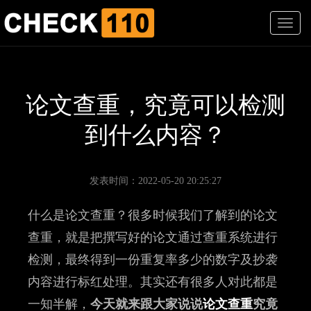
T
o
g
g
l
e
论文查重，究竟可以检测
n
a
到什么内容？
v
i
g
a
发表时间：2022-05-20 20:25:27
t
i
什么是论文查重？很多时候我们了解到的论文
o
n
查重，就是把撰写好的论文通过查重系统进行
检测，最终得到一份重复率多少的数字及抄袭
内容进行标红处理。其实还有很多人对此都是
一知半解，
今天就来跟大家说说
论文查重
究竟