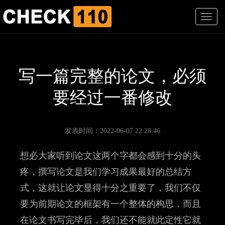
T
o
g
g
l
e
写一篇完整的论文，必须
n
a
要经过一番修改
v
i
g
a
发表时间：2022-06-07 22:28:46
t
i
想必大家听到论文这两个字都会感到十分的头
o
n
疼，撰写论文是我们学习成果最好的总结方
式，这就让论文显得十分之重要了，我们不仅
要为前期论文的框架有一个整体的构思，而且
在论文书写完毕后，我们还不能就此定性它就