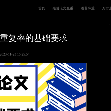
M
首页
维普论文查重
维普降重
万方
a
i
n
n
文重复率的基础要求
a
v
3-11-23 16:25:54
i
g
a
t
i
o
n