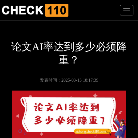
T
o
g
g
l
e
论文AI率达到多少必须降
n
a
重？
v
i
g
a
发表时间：2025-03-13 18:17:39
t
i
o
n