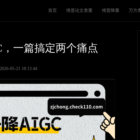
M
首页
维普论文查重
维普降重
万方
a
i
n
n
GC，一篇搞定两个痛点
a
v
6-05-21 18:13:44
i
g
a
t
i
o
n