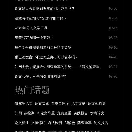
论文题目会影响到查重的引用范围吗？
05-06
论文写作前如何“管理”你的导师？
05-24
28 种常见的文学工具
09-13
维普和万方哪一个更强？
03-22
每个学生都需要知道的 7 种论文类型
09-10
硕士论文盲审不过怎么办，可以复审吗？
04-20
知网太贵，能接近知网查重率的系统——「源文鉴查重」
03-24
论文写作，不当的引用都有哪些?
03-30
热门话题
研究生论文
论文实践
查重自建库
论文文献
论文AI检测
知网aigc检测
AI论文降重
免费查重
实践报告
发表论文
论文标注
文献综述
语法检测
AI润色
降查重率
论文报告