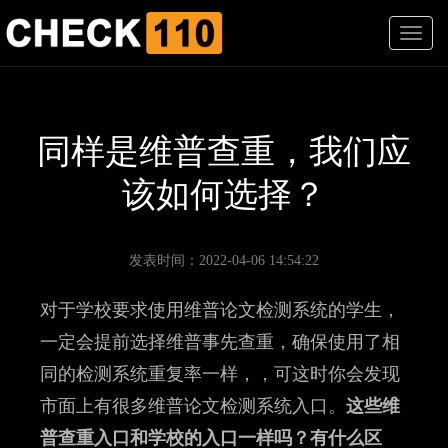
T
o
g
g
l
e
同样是维普查重，我们应
n
a
该如何选择？
v
i
g
a
发表时间：2022-04-06 14:54:22
t
i
对于学校要求使用维普论文检测系统的学生，
o
n
一定会提前选择维普事先查重，确保使用了相
同的检测系统重复率一样，，可这时你会发现
市面上有很多维普论文检测系统入口。
这些维
普查重入口和学校的入口一样吗？有什么区