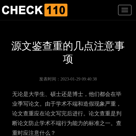
T
o
g
g
l
e
源文鉴查重的几点注意事
n
a
项
v
i
g
a
发表时间：2023-01-29 09:40:38
t
i
无论是大学生、硕士还是博士，他们都会在毕
o
n
业季写论文。由于学术不端和造假现象严重，
论文查重应在论文写完后进行。论文查重是判
断论文防止学术不端行为能力的标准之一。查
重时应注意什么？