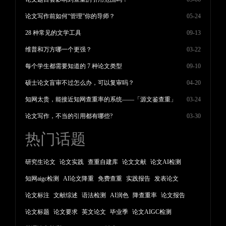
论文写作前如何“管理”你的导师？
05-24
28 种常见的文学工具
09-13
维普和万方哪一个更强？
03-22
每个学生都需要知道的 7 种论文类型
09-10
硕士论文盲审不过怎么办，可以复审吗？
04-20
知网太贵，能接近知网查重率的系统——「源文鉴查重」
03-24
论文写作，不当的引用都有哪些?
03-30
热门话题
研究生论文
论文实践
查重自建库
论文文献
论文AI检测
知网aigc检测
AI论文降重
免费查重
实践报告
发表论文
论文标注
文献综述
语法检测
AI润色
降查重率
论文报告
论文标题
论文要求
英文论文
毕业季
论文AIGC检测