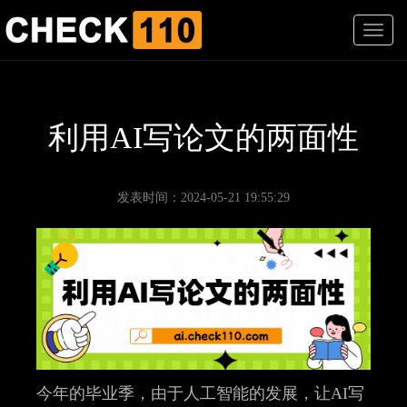
T
o
g
g
l
e
利用AI写论文的两面性
n
a
v
i
发表时间：2024-05-21 19:55:29
g
a
t
i
o
n
今年的毕业季，由于人工智能的发展，让AI写