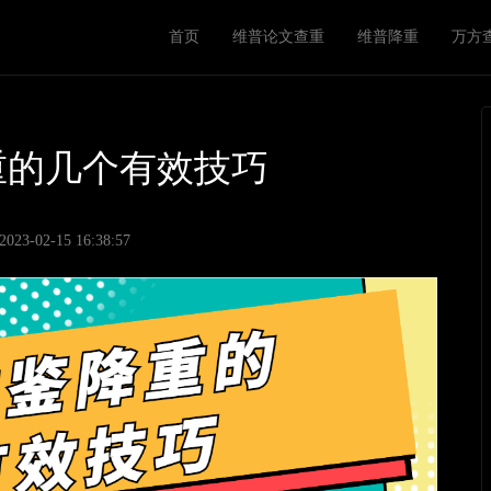
M
首页
维普论文查重
维普降重
万方
a
i
n
n
重的几个有效技巧
a
v
3-02-15 16:38:57
i
g
a
t
i
o
n