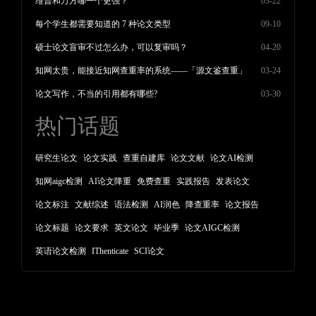
维普和万方哪一个更强？
03-22
每个学生都需要知道的 7 种论文类型
09-10
硕士论文盲审不过怎么办，可以复审吗？
04-20
知网太贵，能接近知网查重率的系统——「源文鉴查重」
03-24
论文写作，不当的引用都有哪些?
03-30
热门话题
研究生论文
论文实践
查重自建库
论文文献
论文AI检测
知网aigc检测
AI论文降重
免费查重
实践报告
发表论文
论文标注
文献综述
语法检测
AI润色
降查重率
论文报告
论文标题
论文要求
英文论文
毕业季
论文AIGC检测
英语论文检测
IThenticate
SCI论文