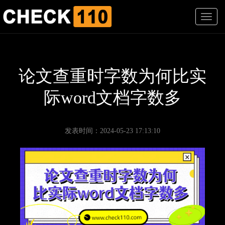
T
o
g
g
l
e
论文查重时字数为何比实
n
a
际word文档字数多
v
i
g
a
发表时间：2024-05-23 17:13:10
t
i
o
n