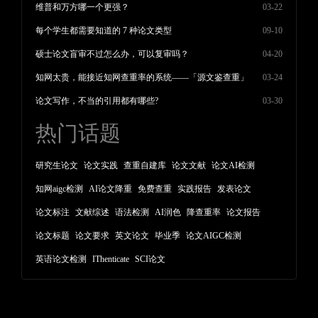
维普和万方哪一个更强？
03-22
每个学生都需要知道的 7 种论文类型
09-10
硕士论文盲审不过怎么办，可以复审吗？
04-20
知网太贵，能接近知网查重率的系统——「源文鉴查重」
03-24
论文写作，不当的引用都有哪些?
03-30
热门话题
研究生论文
论文实践
查重自建库
论文文献
论文AI检测
知网aigc检测
AI论文降重
免费查重
实践报告
发表论文
论文标注
文献综述
语法检测
AI润色
降查重率
论文报告
论文标题
论文要求
英文论文
毕业季
论文AIGC检测
英语论文检测
IThenticate
SCI论文