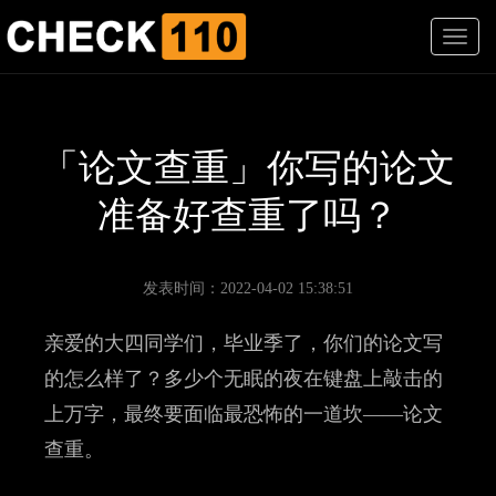
T
o
g
g
l
e
「论文查重」你写的论文
n
a
准备好查重了吗？
v
i
g
a
发表时间：2022-04-02 15:38:51
t
i
亲爱的大四同学们，毕业季了，你们的论文写
o
n
的怎么样了？多少个无眠的夜在键盘上敲击的
上万字，最终要面临最恐怖的一道坎——论文
查重。