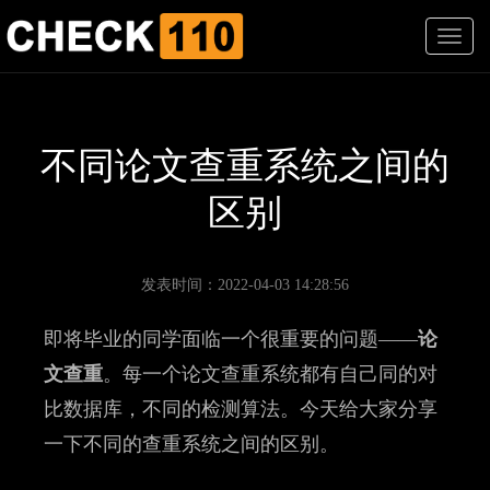
T
o
g
g
l
e
不同论文查重系统之间的
n
a
区别
v
i
g
a
发表时间：2022-04-03 14:28:56
t
i
即将毕业的同学面临一个很重要的问题——
论
o
n
文查重
。每一个论文查重系统都有自己同的对
比数据库，不同的检测算法。今天给大家分享
一下不同的查重系统之间的区别。