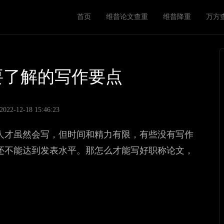
M
首页
维普论文查重
维普降重
万方
a
i
n
n
要了解的写作要点
a
v
2-12-18 15:46:23
i
人才虽然会写，但时间和精力有限，有些没有写作
g
还不能达到发表水平。那怎么才能写好职称论文，
a
t
i
o
n